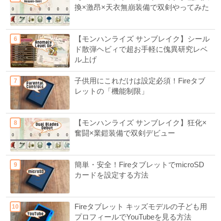
換×激昂×天衣無崩装備で双剣やってみた
【モンハンライズ サンブレイク】シール
ド散弾ヘビィで超お手軽に傀異研究レベ
ル上げ
子供用にこれだけは設定必須！Fireタブ
レットの「機能制限」
【モンハンライズ サンブレイク】狂化×
奮闘×業鎧装備で双剣デビュー
簡単・安全！FireタブレットでmicroSD
カードを設定する方法
Fireタブレット キッズモデルの子ども用
プロフィールでYouTubeを見る方法