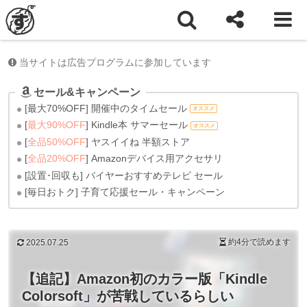
ホーム
雑記
当サイトは広告プログラムに参加しています
セール&キャンペーン
[最大70%OFF] 開催中のタイムセール
オススメ
[
最大90%OFF
] Kindle本 サマーセール
オススメ
[
全品50%OFF
] ヤスイイね 半額ストア
[
全品20%OFF
] Amazonデバイス用アクセサリ
[設置･回収も] バイヤーおすすめテレビ セール
[毎日おトク] 子育て応援セール・キャンペーン
約4分
で読めます
2025.07.25
【追記】Amazon初のカラー版「Kindle
Colorsoft」が苦戦しているらしい