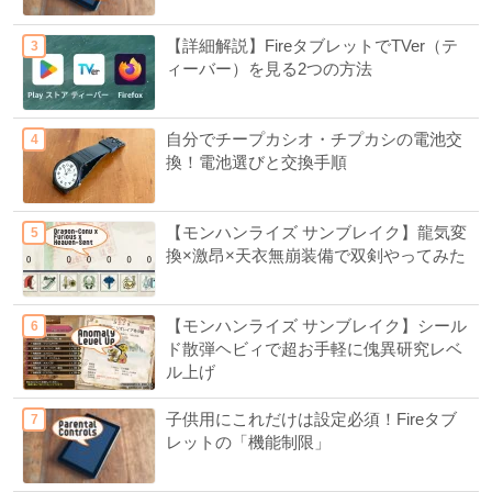
【詳細解説】FireタブレットでTVer（テ
ィーバー）を見る2つの方法
自分でチープカシオ・チプカシの電池交
換！電池選びと交換手順
【モンハンライズ サンブレイク】龍気変
換×激昂×天衣無崩装備で双剣やってみた
【モンハンライズ サンブレイク】シール
ド散弾ヘビィで超お手軽に傀異研究レベ
ル上げ
子供用にこれだけは設定必須！Fireタブ
レットの「機能制限」