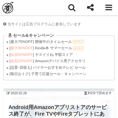
ホーム
雑記
当サイトは広告プログラムに参加しています
セール&キャンペーン
[最大70%OFF] 開催中のタイムセール
オススメ
[
最大90%OFF
] Kindle本 サマーセール
オススメ
[
全品50%OFF
] ヤスイイね 半額ストア
[
全品20%OFF
] Amazonデバイス用アクセサリ
[設置･回収も] バイヤーおすすめテレビ セール
[毎日おトク] 子育て応援セール・キャンペーン
約2分
で読めます
2025.02.26
Android用Amazonアプリストアのサービ
ス終了が、Fire TVやFireタブレットにあ