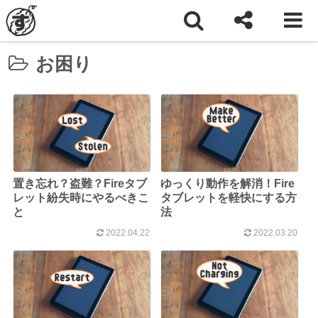
ホーム
Amazon
Fireタブレット
お困り
お困り
置き忘れ？盗難？Fireタブ
ゆっくり動作を解消！Fire
レット紛失時にやるべきこ
タブレットを軽快にする方
と
法
2022.04.22
2022.03.20