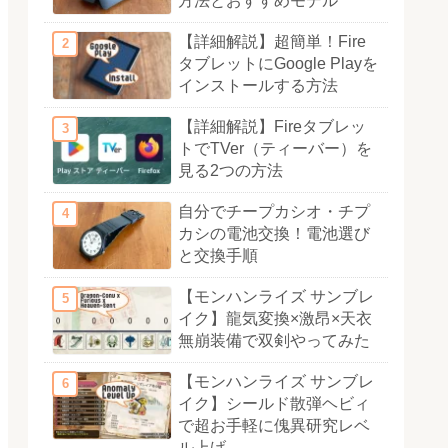
方法とおすすめモデル
【詳細解説】超簡単！Fire
タブレットにGoogle Playを
インストールする方法
【詳細解説】Fireタブレッ
トでTVer（ティーバー）を
見る2つの方法
自分でチープカシオ・チプ
カシの電池交換！電池選び
と交換手順
【モンハンライズ サンブレ
イク】龍気変換×激昂×天衣
無崩装備で双剣やってみた
【モンハンライズ サンブレ
イク】シールド散弾ヘビィ
で超お手軽に傀異研究レベ
ル上げ