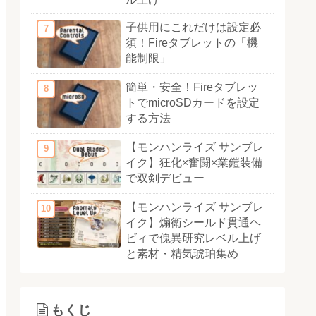
子供用にこれだけは設定必
須！Fireタブレットの「機
能制限」
簡単・安全！Fireタブレッ
トでmicroSDカードを設定
する方法
【モンハンライズ サンブレ
イク】狂化×奮闘×業鎧装備
で双剣デビュー
【モンハンライズ サンブレ
イク】煽衛シールド貫通ヘ
ビィで傀異研究レベル上げ
と素材・精気琥珀集め
もくじ