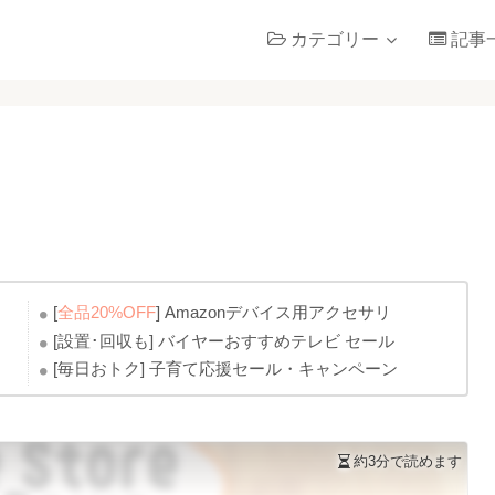
カテゴリー
記事
[
全品20%OFF
] Amazonデバイス用アクセサリ
[設置･回収も] バイヤーおすすめテレビ セール
[毎日おトク] 子育て応援セール・キャンペーン
約3分
で読めます