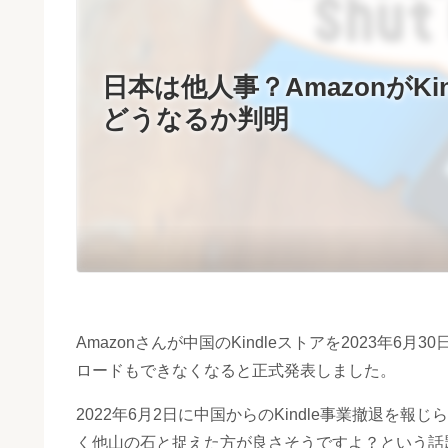
日本は他人事？AmazonがK
どうなるか判明
Amazonさんが中国のKindleストアを2023年6
ロードもできなくなると正式発表しました。
2022年6月2日に中国からのKindle事業撤退
く他山の石と捉えた方が良さそうですよ？という話