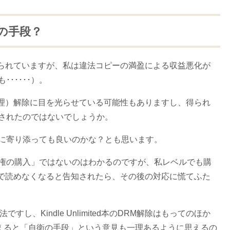
衛の手段？
述べられていますが、私は違法コピーの満盈による収益悪化が
･････）。
作権管理）解除に目を光らせている可能性もありますし、得られ
されたのではないでしょうか。
に寄り添っても良いのかな？とも思います。
権の購入」ではないのはわかるのですが、私レベルでも購
数年で読めなくなると告知されたら、その後の対応に慌てふた
すし、Kindle Unlimited本のDRM解除はもってのほか
考えると「自衛の手段」という意見も一理あるように思えるの