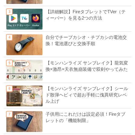
【詳細解説】FireタブレットでTVer（テ
ィーバー）を見る2つの方法
自分でチープカシオ・チプカシの電池交
換！電池選びと交換手順
【モンハンライズ サンブレイク】龍気変
換×激昂×天衣無崩装備で双剣やってみた
【モンハンライズ サンブレイク】シール
ド散弾ヘビィで超お手軽に傀異研究レベ
ル上げ
子供用にこれだけは設定必須！Fireタブ
レットの「機能制限」