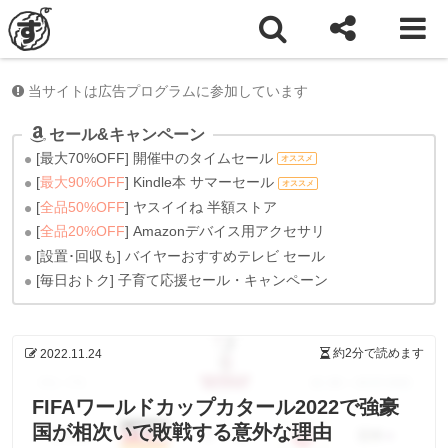
ホーム
雑記
当サイトは広告プログラムに参加しています
セール&キャンペーン
[最大70%OFF] 開催中のタイムセール
オススメ
[
最大90%OFF
] Kindle本 サマーセール
オススメ
[
全品50%OFF
] ヤスイイね 半額ストア
[
全品20%OFF
] Amazonデバイス用アクセサリ
[設置･回収も] バイヤーおすすめテレビ セール
[毎日おトク] 子育て応援セール・キャンペーン
約2分
で読めます
2022.11.24
FIFAワールドカップカタール2022で強豪
国が相次いで敗戦する意外な理由