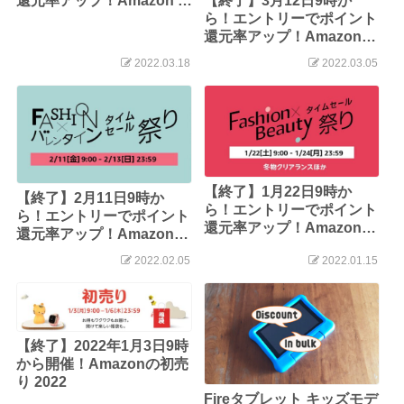
【終了】3月12日9時か
還元率アップ！Amazon 新
ら！エントリーでポイント
生活セール
還元率アップ！Amazon
Fashion x 新生活 タイムセ
2022.03.18
2022.03.05
ール祭り
【終了】1月22日9時か
【終了】2月11日9時か
ら！エントリーでポイント
ら！エントリーでポイント
還元率アップ！Amazon
還元率アップ！Amazon
Fashion x Beauty タイム
Fashion x バレンタイン タ
2022.02.05
2022.01.15
セール祭り
イムセール祭り
【終了】2022年1月3日9時
から開催！Amazonの初売
り 2022
Fireタブレット キッズモデ