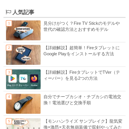
人気記事
見分けがつく？Fire TV Stickのモデルや
世代の確認方法とおすすめモデル
【詳細解説】超簡単！Fireタブレットに
Google Playをインストールする方法
【詳細解説】FireタブレットでTVer（テ
ィーバー）を見る2つの方法
自分でチープカシオ・チプカシの電池交
換！電池選びと交換手順
【モンハンライズ サンブレイク】龍気変
換×激昂×天衣無崩装備で双剣やってみた