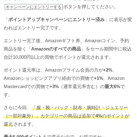
ボタンを押してください。
キャンペーンにエントリーする
「
ポイントアップキャンペーンにエントリー済み
」に表示が変
わればエントリー完了です。
エントリー完了後、Amazonギフト券、Amazonコイン、予約
商品を除く「
Amazonのすべての商品
」をセール期間中に税込
合計10,000円以上の買物でポイントが還元されます。
ポイント還元率は、Amazonプライム会員の方が
+2%
、
Amazonショッピングアプリ経由での買物で
+1%
、Amazon
Mastercardでの買物で
+3%
（通常還元率含む）の
最大6%
で
す。
さらに今回、
「服・靴・バッグ・財布・腕時計・ジュエリー
（一部対象外）」カテゴリーの商品は追加で
4%
のポイントが
還元
されます。
最大5,000ポイント
まで還元なので、お得ですね～。