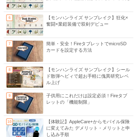
【モンハンライズ サンブレイク】狂化×
奮闘×業鎧装備で双剣デビュー
簡単・安全！FireタブレットでmicroSD
カードを設定する方法
【モンハンライズ サンブレイク】シール
ド散弾ヘビィで超お手軽に傀異研究レベ
ル上げ
子供用にこれだけは設定必須！Fireタブ
レットの「機能制限」
【体験記】AppleCare+からモバイル保険
に変えてみた デメリット・メリットと申
し込み手順