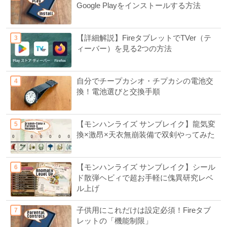
Google Playをインストールする方法
【詳細解説】FireタブレットでTVer（テ
ィーバー）を見る2つの方法
自分でチープカシオ・チプカシの電池交
換！電池選びと交換手順
【モンハンライズ サンブレイク】龍気変
換×激昂×天衣無崩装備で双剣やってみた
【モンハンライズ サンブレイク】シール
ド散弾ヘビィで超お手軽に傀異研究レベ
ル上げ
子供用にこれだけは設定必須！Fireタブ
レットの「機能制限」