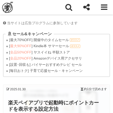
ホーム
もの
当サイトは広告プログラムに参加しています
セール&キャンペーン
[最大70%OFF] 開催中のタイムセール
オススメ
[
最大90%OFF
] Kindle本 サマーセール
オススメ
[
全品50%OFF
] ヤスイイね 半額ストア
[
全品20%OFF
] Amazonデバイス用アクセサリ
[設置･回収も] バイヤーおすすめテレビ セール
[毎日おトク] 子育て応援セール・キャンペーン
約1分
で読めます
2025.01.30
楽天ペイアプリで起動時にポイントカー
ドを表示する設定方法