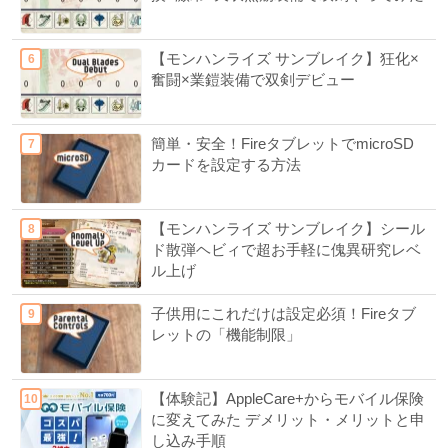
【モンハンライズ サンブレイク】狂化×
奮闘×業鎧装備で双剣デビュー
簡単・安全！FireタブレットでmicroSD
カードを設定する方法
【モンハンライズ サンブレイク】シール
ド散弾ヘビィで超お手軽に傀異研究レベ
ル上げ
子供用にこれだけは設定必須！Fireタブ
レットの「機能制限」
【体験記】AppleCare+からモバイル保険
に変えてみた デメリット・メリットと申
し込み手順