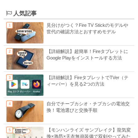
人気記事
見分けがつく？Fire TV Stickのモデルや
世代の確認方法とおすすめモデル
【詳細解説】超簡単！Fireタブレットに
Google Playをインストールする方法
【詳細解説】FireタブレットでTVer（テ
ィーバー）を見る2つの方法
自分でチープカシオ・チプカシの電池交
換！電池選びと交換手順
【モンハンライズ サンブレイク】龍気変
換×激昂×天衣無崩装備で双剣やってみた